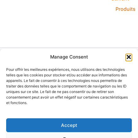
Produits
Manage Consent
Accueil
Pour offrir les meilleures expériences, nous utilisons des technologies
Nos alarmes anti-intrusion
telles que les cookies pour stocker et/ou accéder aux informations des
Contact
appareils. Le fait de consentir à ces technologies nous permettra de
traiter des données telles que le comportement de navigation ou les ID
Produits
uniques sur ce site. Le fait de ne pas consentir ou de retirer son
Qui sommes nous
consentement peut avoir un effet négatif sur certaines caractéristiques
Nos solutions vidéo
et fonctions.
Mentions Légales
Accept