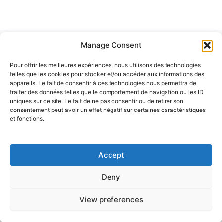
Manage Consent
Accueil
Pour offrir les meilleures expériences, nous utilisons des technologies
Nos alarmes anti-intrusion
telles que les cookies pour stocker et/ou accéder aux informations des
Contact
appareils. Le fait de consentir à ces technologies nous permettra de
traiter des données telles que le comportement de navigation ou les ID
Produits
uniques sur ce site. Le fait de ne pas consentir ou de retirer son
Qui sommes nous
consentement peut avoir un effet négatif sur certaines caractéristiques
Nos solutions vidéo
et fonctions.
Mentions Légales
Accept
Deny
Copyright © 2026 ASGI ÉLEC |
View preferences